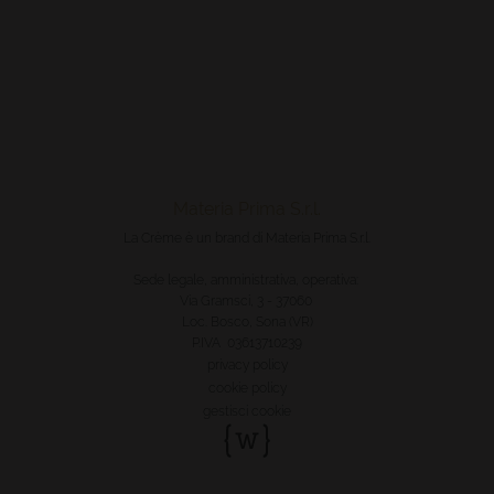
Materia Prima S.r.l.
La Crème è un brand di Materia Prima S.r.l.
Sede legale, amministrativa, operativa:
Via Gramsci, 3 - 37060
Loc. Bosco, Sona (VR)
P.IVA 03613710239
privacy policy
cookie policy
gestisci cookie