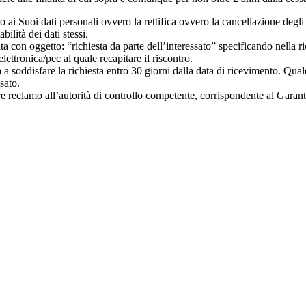
esso ai Suoi dati personali ovvero la rettifica ovvero la cancellazione degl
abilità dei dati stessi.
on oggetto: “richiesta da parte dell’interessato” specificando nella richi
elettronica/pec al quale recapitare il riscontro.
rà a soddisfare la richiesta entro 30 giorni dalla data di ricevimento. Qua
sato.
porre reclamo all’autorità di controllo competente, corrispondente al Ga