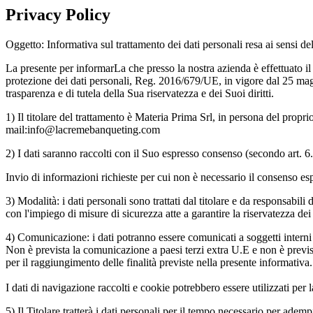
Privacy Policy
Oggetto: Informativa sul trattamento dei dati personali resa ai sensi d
La presente per informarLa che presso la nostra azienda è effettuato il t
protezione dei dati personali, Reg. 2016/679/UE, in vigore dal 25 maggi
trasparenza e di tutela della Sua riservatezza e dei Suoi diritti.
1) Il titolare del trattamento è Materia Prima Srl, in persona del pr
mail:info@lacremebanqueting.com
2) I dati saranno raccolti con il Suo espresso consenso (secondo art. 6.1 
Invio di informazioni richieste per cui non è necessario il consenso es
3) Modalità: i dati personali sono trattati dal titolare e da responsabil
con l'impiego di misure di sicurezza atte a garantire la riservatezza dei 
4) Comunicazione: i dati potranno essere comunicati a soggetti interni 
Non è prevista la comunicazione a paesi terzi extra U.E e non è prevista 
per il raggiungimento delle finalità previste nella presente informativa.
I dati di navigazione raccolti e cookie potrebbero essere utilizzati pe
5) Il Titolare tratterà i dati personali per il tempo necessario per adem