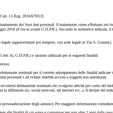
ell’art. 13 Reg. 2016/679/UE.
rattamento dei Suoi dati personali. Il trattamento viene effettuato nel ri
o 2018 (d’ora in avanti G.D.P.R.). Secondo la normativa indicata, il tra
oprio legale rappresentante pro tempore, con sede legale in Via A. Gram
lett. b), G.D.P.R.) e saranno utilizzati per le seguenti finalità:
presso;
i debitamente nominati per il corretto adempimento delle finalità indicate
dati personali e ad evitare indebiti accessi a soggetti non autorizzati.
ed esterni debitamente nominati che svolgono attività per conto del titol
la diffusione (es. social network, siti internet ecc..). Il titolare del tr
r la personalizzazione degli annunci; Per maggiori informazioni consulta
piere alle finalità di cui sopra e comunque per non oltre 2 anni dalla cess