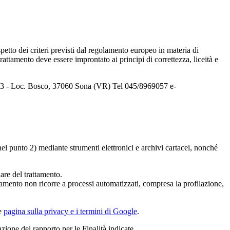
spetto dei criteri previsti dal regolamento europeo in materia di
ttamento deve essere improntato ai principi di correttezza, liceità e
sci, 3 - Loc. Bosco, 37060 Sona (VR) Tel 045/8969057 e-
 nel punto 2) mediante strumenti elettronici e archivi cartacei, nonché
are del trattamento.
attamento non ricorre a processi automatizzati, compresa la profilazione,
re
pagina sulla privacy e i termini di Google
.
azione del rapporto per le Finalità indicate.