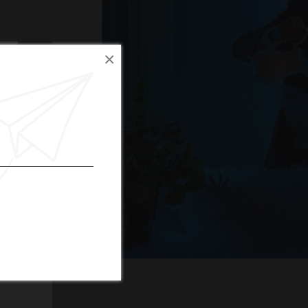
×
x
suo
he sono
 tua e
e