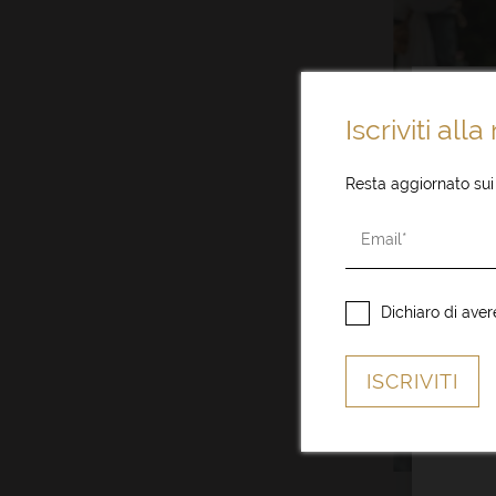
Iscriviti all
Resta aggiornato sui 
Qu
funzio
disab
Dichiaro di aver
ISCRIVITI