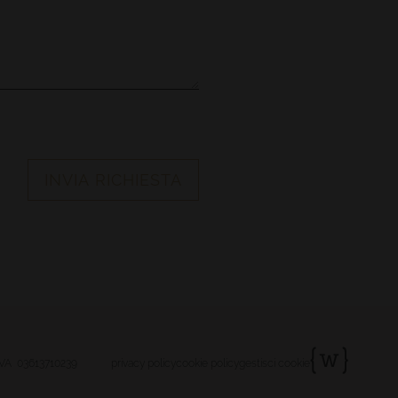
INVIA RICHIESTA
IVA 03613710239
privacy policy
cookie policy
gestisci cookie