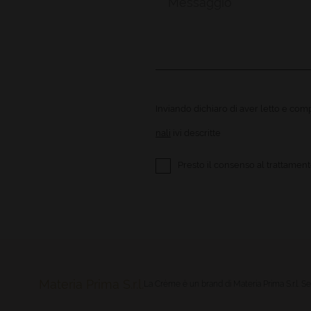
Inviando dichiaro di aver letto e comp
nali
ivi descritte
Presto il consenso al trattamento
Materia Prima S.r.l.
La Crème è un brand di Materia Prima S.r.l.
Se