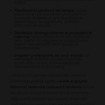
iniziale.
Pianificare la gestione del tempo
: durata
ideale tra le due e le tre ore; prevedere un
momento di apertura, una fase libera di
networking e, se opportuno, un breve
intervento strutturato.
Distribuire strategicamente le postazioni di
catering
: vassoi e punti di servizio distribuiti
nello spazio incoraggiano la circolazione e
creano naturalmente nuovi gruppi di
conversazione.
Seguire i partecipanti nel post-evento
: un
messaggio di follow-up personalizzato,
inviato entro 24 ore, è parte integrante
dell'esperienza di networking.
Affidarsi a un partner specializzato come La
Crème Banqueting significa
avere al proprio
fianco un team che conosce il territorio
, le sue
eccellenze enogastronomiche e le dinamiche
degli eventi aziendali. Dal concept al servizio,
ogni dettaglio viene curato per trasformare il tuo