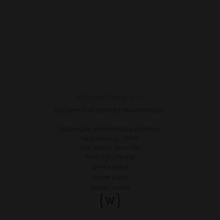
Materia Prima S.r.l.
La Crème è un brand di Materia Prima S.r.l.
Sede legale, amministrativa, operativa:
Via Gramsci, 3 - 37060
Loc. Bosco, Sona (VR)
P.IVA 03613710239
privacy policy
cookie policy
gestisci cookie