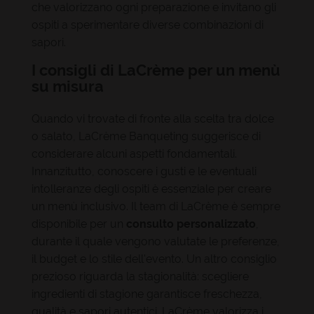
che valorizzano ogni preparazione e invitano gli
ospiti a sperimentare diverse combinazioni di
sapori.
I consigli di LaCrème per un menù
su misura
Quando vi trovate di fronte alla scelta tra dolce
o salato, LaCrème Banqueting suggerisce di
considerare alcuni aspetti fondamentali.
Innanzitutto, conoscere i gusti e le eventuali
intolleranze degli ospiti è essenziale per creare
un menù inclusivo. Il team di LaCrème è sempre
disponibile per un
consulto personalizzato
,
durante il quale vengono valutate le preferenze,
il budget e lo stile dell'evento. Un altro consiglio
prezioso riguarda la stagionalità: scegliere
ingredienti di stagione garantisce freschezza,
qualità e sapori autentici. LaCrème valorizza i