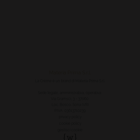
Materia Prima S.r.l.
La Crème è un brand di Materia Prima S.r.l.
Sede legale, amministrativa, operativa:
Via Gramsci, 3 - 37060
Loc. Bosco, Sona (VR)
P.IVA 03613710239
privacy policy
cookie policy
gestisci cookie